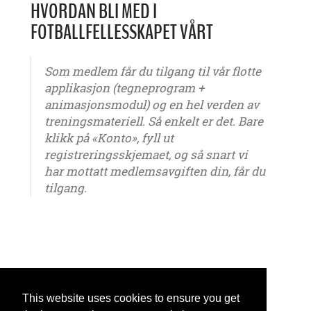
HVORDAN BLI MED I
FOTBALLFELLESSKAPET VÅRT
Som medlem får du tilgang til vår flotte
applikasjon (tegneprogram +
animasjonsmodul) og en hel verden av
treningsmateriell. Så enkelt er det. Bare
klikk på «Konto», fyll ut
registreringsskjemaet, og så snart vi
har mottatt medlemsavgiften din, får du
tilgang.
G6 - G7 - G8 - G9 - G10 - G11 - G12 - G13 - G14 - G15 - G16 - G17 - G18 - G19 - G20 - G21 -
ungdom – seniorer – Gutter - Jenter
This website uses cookies to ensure you get