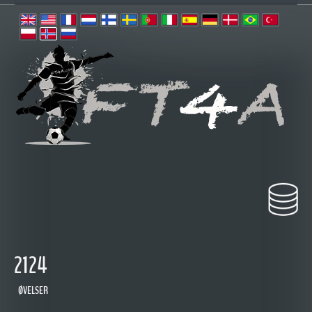
2124
ØVELSER