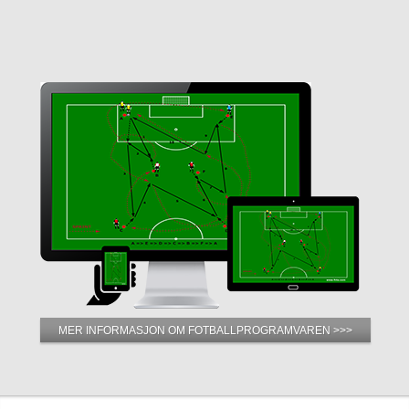
MER INFORMASJON OM FOTBALLPROGRAMVAREN >>>