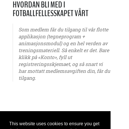
HVORDAN BLI MED I
FOTBALLFELLESSKAPET VÅRT
Som medlem får du tilgang til vår flotte
applikasjon (tegneprogram +
animasjonsmodul) og en hel verden av
treningsmateriell. Så enkelt er det. Bare
klikk på «Konto», fyll ut
registreringsskjemaet, og så snart vi
har mottatt medlemsavgiften din, får du
tilgang.
G6 - G7 - G8 - G9 - G10 - G11 - G12 - G13 - G14 - G15 - G16 - G17 - G18 - G19 - G20 - G21 -
ungdom – seniorer – Gutter - Jenter
This website uses cookies to ensure you get