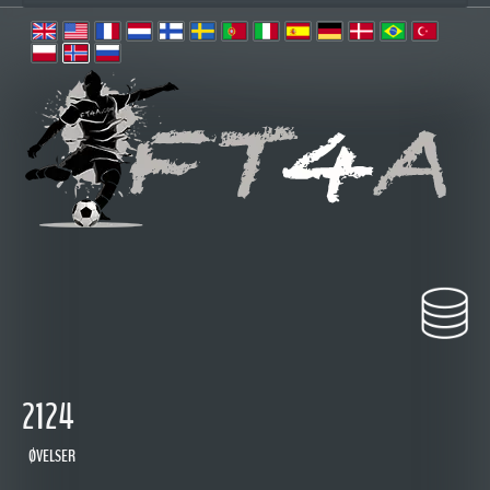
2124
ØVELSER