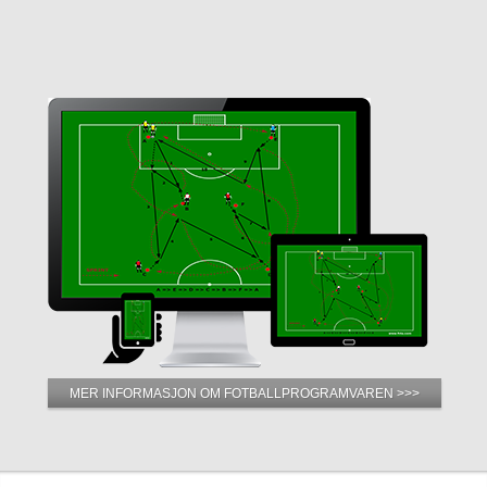
MER INFORMASJON OM FOTBALLPROGRAMVAREN >>>