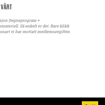
 VÅRT
kasjon (tegneprogram +
teriell. Så enkelt er det. Bare klikk
å snart vi har mottatt medlemsavgiften
 G19 - G20 - G21 - ungdom – seniorer – Gutter - Jenter