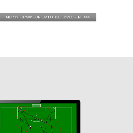
MER INFORMASJON OM FOTBALLØVELSENE >>>