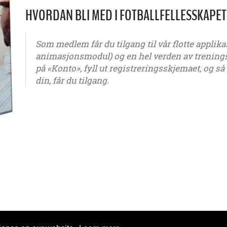
HVORDAN BLI MED I FOTBALLFELLESSKAPET
Som medlem får du tilgang til vår flotte appli
animasjonsmodul) og en hel verden av treningsma
på «Konto», fyll ut registreringsskjemaet, og s
din, får du tilgang.
G6 - G7 - G8 - G9 - G10 - G11 - G12 - G13 - G14 - G15 - G16 - G17 - G18 -