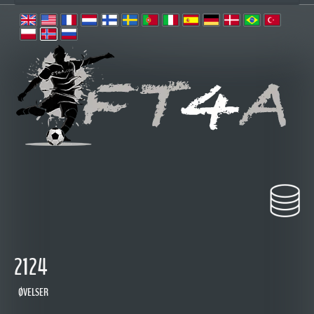
2124
ØVELSER