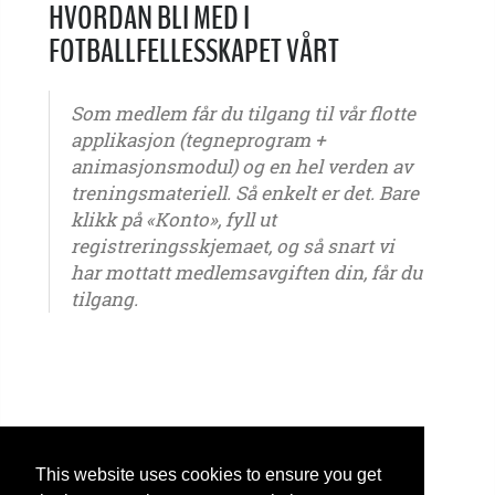
HVORDAN BLI MED I
FOTBALLFELLESSKAPET VÅRT
Som medlem får du tilgang til vår flotte
applikasjon (tegneprogram +
animasjonsmodul) og en hel verden av
treningsmateriell. Så enkelt er det. Bare
klikk på «Konto», fyll ut
registreringsskjemaet, og så snart vi
har mottatt medlemsavgiften din, får du
tilgang.
G6 - G7 - G8 - G9 - G10 - G11 - G12 - G13 - G14 - G15 - G16 - G17 - G18 - G19 - G20 - G21 -
ungdom – seniorer – Gutter - Jenter
This website uses cookies to ensure you get