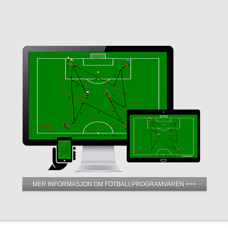
MER INFORMASJON OM FOTBALLPROGRAMVAREN >>>