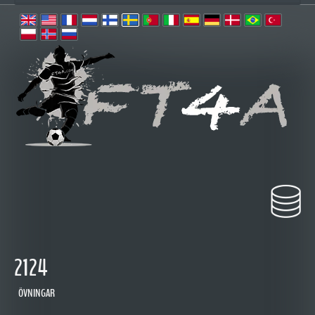
2124
ÖVNINGAR