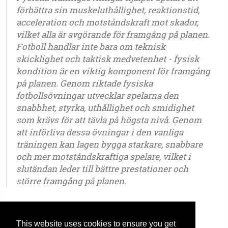
förbättra sin muskeluthållighet, reaktionstid,
acceleration och motståndskraft mot skador,
vilket alla är avgörande för framgång på planen.
Fotboll handlar inte bara om teknisk
skicklighet och taktisk medvetenhet - fysisk
kondition är en viktig komponent för framgång
på planen. Genom riktade fysiska
fotbollsövningar utvecklar spelarna den
snabbhet, styrka, uthållighet och smidighet
som krävs för att tävla på högsta nivå. Genom
att införliva dessa övningar i den vanliga
träningen kan lagen bygga starkare, snabbare
och mer motståndskraftiga spelare, vilket i
slutändan leder till bättre prestationer och
större framgång på planen.
5 år - 6 år - 7 år - 8 år - 9 år - 10 år - 11 år - 12 år - 13 år - 14 år - 15 år - 16 år - 17 år - 18 år -
19 år - 20 år - 21 år - ungdomar - seniorer
This website uses cookies to ensure you get