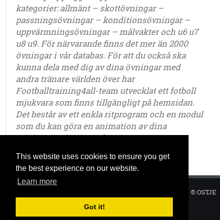
kategorier: allmänt – skottövningar –
passningsövningar – konditionsövningar –
uppvärmningsövningar – målvakter och u6 u7
u8 u9. För närvarande finns det mer än 2000
övningar i vår databas. För att du också ska
kunna dela med dig av dina övningar med
andra tränare världen över har
Footballtraining4all-team utvecklat ett fotboll
mjukvara som finns tillgängligt på hemsidan.
Det består av ett enkla ritprogram och en modul
som du kan göra en animation av dina
träningsövningar med.
This website uses cookies to ensure you get
the best experience on our website.
Learn more
Sekretesspolicy
|
Vilkor
|
|
© OSTJE
2025
Got it!