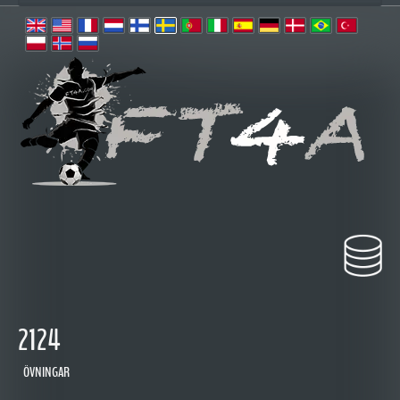
2124
ÖVNINGAR