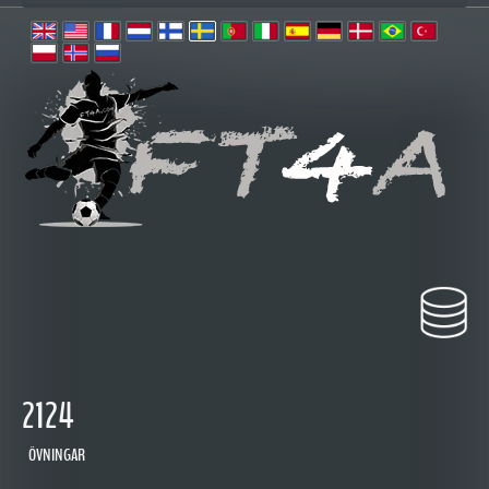
2124
ÖVNINGAR