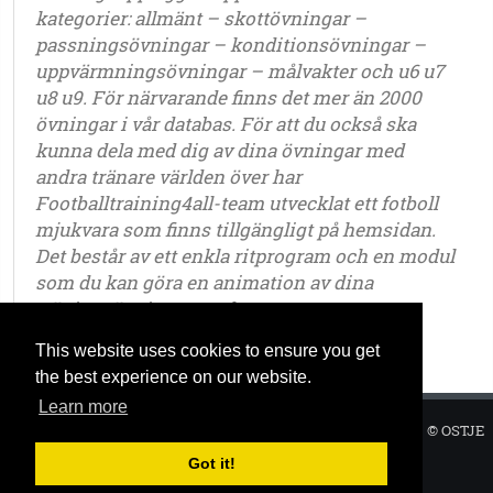
kategorier: allmänt – skottövningar –
passningsövningar – konditionsövningar –
uppvärmningsövningar – målvakter och u6 u7
u8 u9. För närvarande finns det mer än 2000
övningar i vår databas. För att du också ska
kunna dela med dig av dina övningar med
andra tränare världen över har
Footballtraining4all-team utvecklat ett fotboll
mjukvara som finns tillgängligt på hemsidan.
Det består av ett enkla ritprogram och en modul
som du kan göra en animation av dina
träningsövningar med.
This website uses cookies to ensure you get
the best experience on our website.
Learn more
Sekretesspolicy
|
Vilkor
|
|
© OSTJE
2025
Got it!