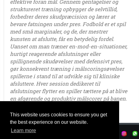
effektive foran mål. Gennem gentagelser og
struktureret træning opbygger de selvtillid,
forbedrer deres skudpræcision og lærer at
bevare fatningen under pres. Fodbold er et spil
med små marginaler, og de, der mestrer
kunsten at afslutte, får en betydelig fordel.
Uanset om man træner en-mod-en-situationer,
hurtigt reagerende afslutninger eller
spillignende skudøvelser med defensivt pres,
gør konsekvent træning i målscoringsøvelser
spillerne i stand til at udvikle sig til kliniske
afsluttere. Hver session dedikeret til
afslutninger flytter en spiller tættere på at blive
en afgørende og produktiv målscorer på banen.
u6 - u7 - u8 - u9 - u10 - u11 - u12 - u13 - u14 - u15 - u16 - u17 - u18 - u19 - u20 - u21 – ungdom - seniorer
This website uses cookies to ensure you get
the best experience on our website.
Learn more
Fortrolighedser
|
Betingelser for brug
|