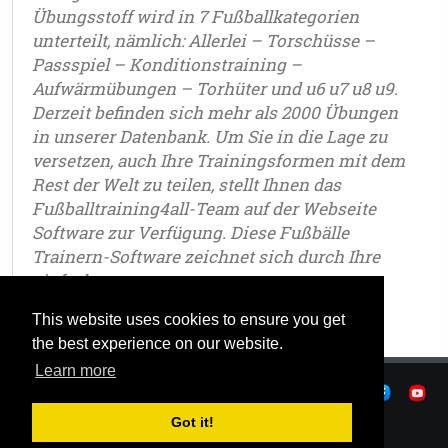
Übungsstoff wird in 7 Fußballkategorien
unterteilt, nämlich: Allerlei – Torschüsse –
Passspiel – Konditionstraining –
Aufwärmübungen – Torhüter und u6 u7 u8 u9.
Derzeit befinden sich mehr als 2000 Übungen
in unserer Datenbank. Um Sie in die Lage zu
versetzen, auch Ihre Trainingsformen mit dem
Rest der Welt zu teilen, stellt Ihnen das
Fußballtraining4all-Team auf der Webseite
Software zur Verfügung. Diese Fußbälle
Trainern-Software zeichnet sich durch Ihre
einfache.
This website uses cookies to ensure you get
the best experience on our website.
Learn more
|
Datenschutz
|
Nutzungsbedingungen
|
|
© OSTJE 2026
Got it!