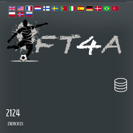
2124
EXERCICES