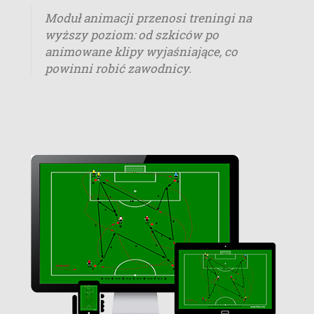
Moduł animacji przenosi treningi na
wyższy poziom: od szkiców po
animowane klipy wyjaśniające, co
powinni robić zawodnicy.