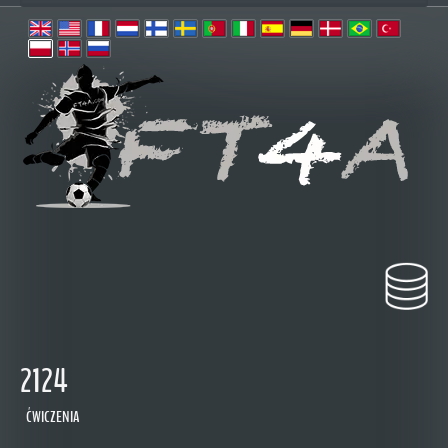
2124
ĆWICZENIA