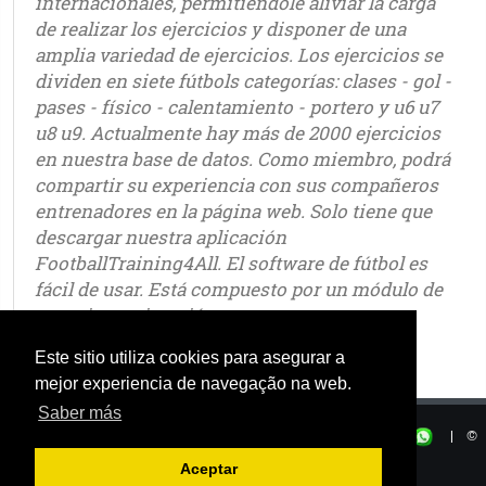
internacionales, permitiéndole aliviar la carga
de realizar los ejercicios y disponer de una
amplia variedad de ejercicios. Los ejercicios se
dividen en siete fútbols categorías: clases - gol -
pases - físico - calentamiento - portero y u6 u7
u8 u9. Actualmente hay más de 2000 ejercicios
en nuestra base de datos. Como miembro, podrá
compartir su experiencia con sus compañeros
entrenadores en la página web. Solo tiene que
descargar nuestra aplicación
FootballTraining4All. El software de fútbol es
fácil de usar. Está compuesto por un módulo de
croquis y animación.
Este sitio utiliza cookies para asegurar a
mejor experiencia de navegação na web.
Saber más
Privacidad
|
Términos de uso
|
|
©
OSTJE 2025
Aceptar