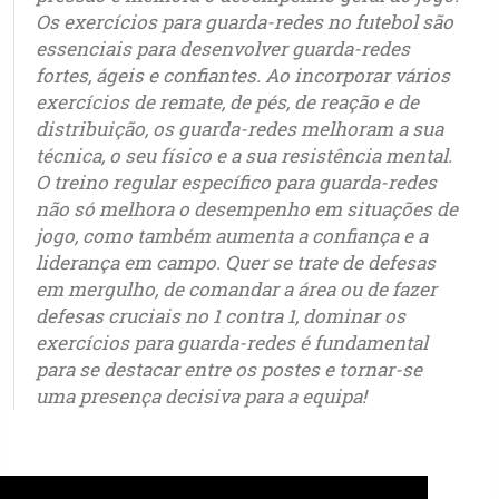
Os exercícios para guarda-redes no futebol são
essenciais para desenvolver guarda-redes
fortes, ágeis e confiantes. Ao incorporar vários
exercícios de remate, de pés, de reação e de
distribuição, os guarda-redes melhoram a sua
técnica, o seu físico e a sua resistência mental.
O treino regular específico para guarda-redes
não só melhora o desempenho em situações de
jogo, como também aumenta a confiança e a
liderança em campo. Quer se trate de defesas
em mergulho, de comandar a área ou de fazer
defesas cruciais no 1 contra 1, dominar os
exercícios para guarda-redes é fundamental
para se destacar entre os postes e tornar-se
uma presença decisiva para a equipa!
sub-5 - sub-6 - sub-7 - sub-8 - sub-9 - sub-10 - sub-11 - sub-12 - sub-13 - sub-14 - sub-
15 - sub-16 - sub-17 - sub-18 - sub-19 - sub-20 - sub-21 - Sub-23 – Iniciados – Juvenis -