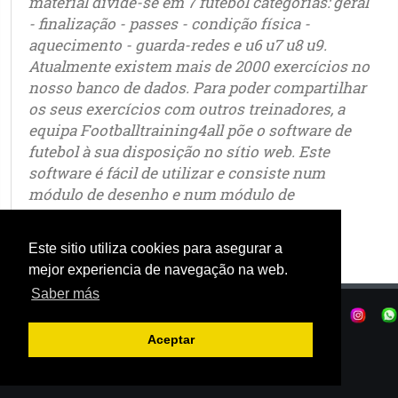
material divide-se em 7 futebol categorias: geral
- finalização - passes - condição física -
aquecimento - guarda-redes e u6 u7 u8 u9.
Atualmente existem mais de 2000 exercícios no
nosso banco de dados. Para poder compartilhar
os seus exercícios com outros treinadores, a
equipa Footballtraining4all põe o software de
futebol à sua disposição no sítio web. Este
software é fácil de utilizar e consiste num
módulo de desenho e num módulo de
animação.
Este sitio utiliza cookies para asegurar a
mejor experiencia de navegação na web.
Saber más
Política de privacidade
|
Termos de uso
|
|
© OSTJE 2025
Aceptar