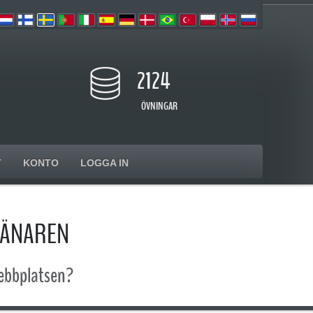
2124
ÖVNINGAR
T
KONTO
LOGGA IN
RÄNAREN
webbplatsen?